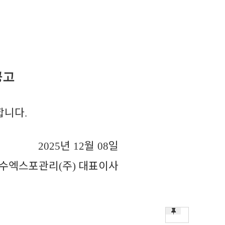
공고
합니다
.
년
월
일
2025
12
08
수엑스포관리
주
대표이사
(
)