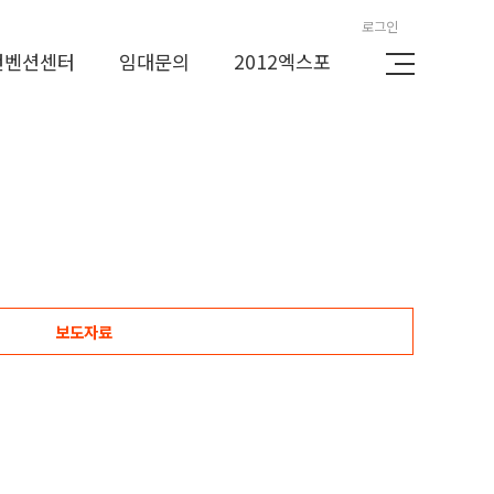
로그인
컨벤션센터
임대문의
2012엑스포
보도자료