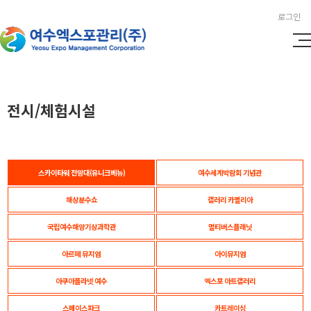
로그인
전시/체험시설
스카이타워 전망대(유니크베뉴)
여수세계박람회 기념관
해상분수쇼
갤러리 카멜리아
국립여수해양기상과학관
멀티버스플래닛
아르떼 뮤지엄
아이뮤지엄
아쿠아플라넷 여수
엑스포 아트갤러리
스페이스파크
카트레이싱