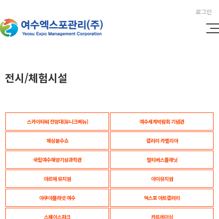
로그인
전시/체험시설
스카이타워 전망대(유니크베뉴)
여수세계박람회 기념관
해상분수쇼
갤러리 카멜리아
국립여수해양기상과학관
멀티버스플래닛
아르떼 뮤지엄
아이뮤지엄
아쿠아플라넷 여수
엑스포 아트갤러리
스페이스파크
카트레이싱