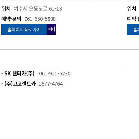
위치
여수시 오동도로 61-13
위치
예약·문의
061-650-5800
예약·
홈페이지 바로가기
홈
· SK 렌터카(주)
061-921-5230
· (주)고고렌트카
1577-4764