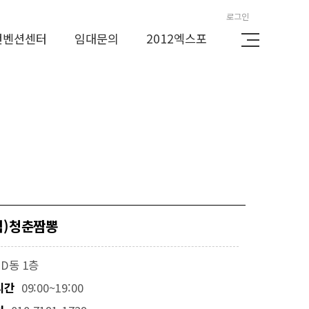
로그인
컨벤션센터
임대문의
2012엑스포
식)청춘짬뽕
D동 1층
시간
09:00~19:00