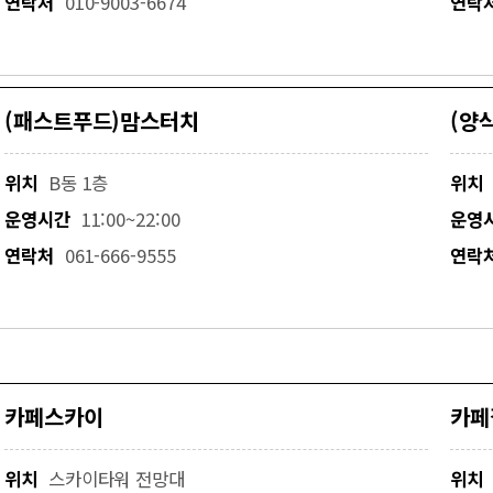
연락처
010-9003-6674
연락
(패스트푸드)맘스터치
(양
위치
B동 1층
위치
운영시간
11:00~22:00
운영
연락처
061-666-9555
연락
카페스카이
카페
위치
스카이타워 전망대
위치