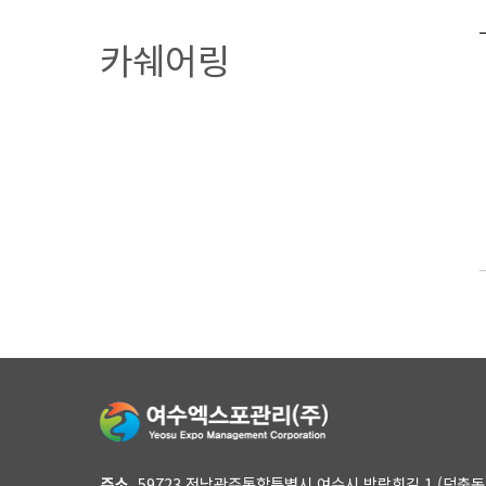
카쉐어링
주소
59723 전남광주통합특별시 여수시 박람회길 1 (덕충동