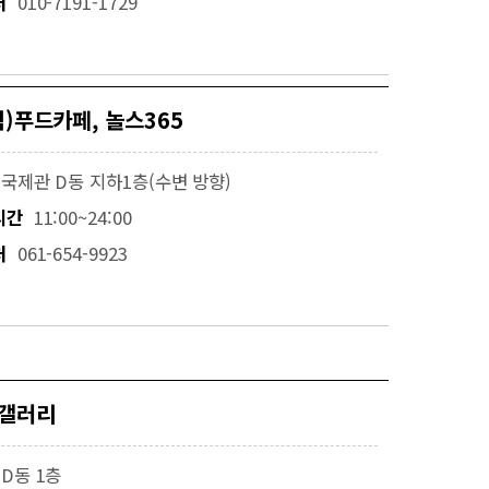
처
010-7191-1729
식)푸드카페, 놀스365
국제관 D동 지하1층(수변 방향)
시간
11:00~24:00
처
061-654-9923
갤러리
D동 1층