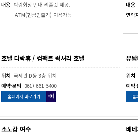
내용
박람회장 안내 리플릿 제공,
내용
ATM(현금인출기) 이용가능
연락
호텔 다락휴 / 컴팩트 럭셔리 호텔
유탑
위치
국제관 D동 3층 위치
위치
예약·문의
061) 661-5400
예약·
홈페이지 바로가기
홈
소노캄 여수
베네