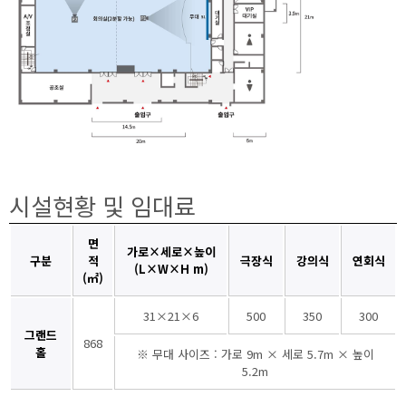
시설현황 및 임대료
면
가로×세로×높이
구분
적
극장식
강의식
연회식
(L×W×H m)
(㎡)
31×21×6
500
350
300
그랜드
868
홀
※ 무대 사이즈 : 가로 9m × 세로 5.7m × 높이
5.2m