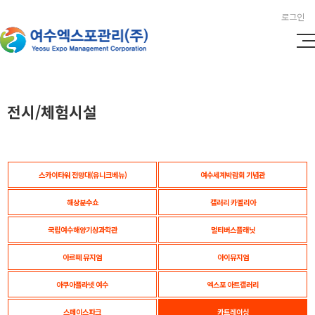
로그인
전시/체험시설
스카이타워 전망대(유니크베뉴)
여수세계박람회 기념관
해상분수쇼
갤러리 카멜리아
국립여수해양기상과학관
멀티버스플래닛
아르떼 뮤지엄
아이뮤지엄
아쿠아플라넷 여수
엑스포 아트갤러리
스페이스파크
카트레이싱